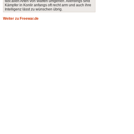
fast allen Arten von Waffen umgehen. Allerdings sind
Kämpfer in Konlir anfangs oft recht arm und auch ihre
Intelligenz lässt zu wünschen übrig.
Weiter zu Freewar.de